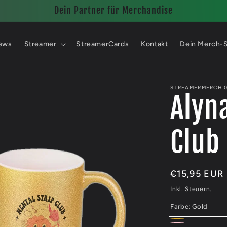
Dein Partner für Merchandise
ews
Streamer
StreamerCards
Kontakt
Dein Merch-
STREAMERMERCH 
Alyn
Club 
Normaler
€15,95 EUR
Preis
Inkl. Steuern.
Farbe:
Gold
Gold