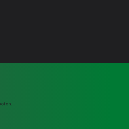
boten.