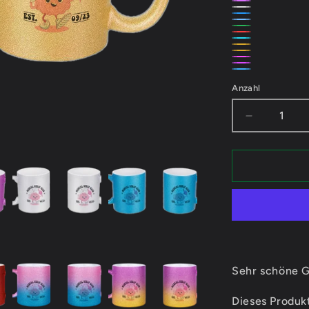
Rosa
Violett
Silber
Türkis
Hellblau
Grün
Rot
Türkis/Pink
Gold/Violett
Gold/Silber
Violett/Silber
Violett/Pink
Türkis/Silber
Anzahl
Verringere
die
Menge
für
Alyna
Mental
Strip
Club
-
Glitzertas
Sehr schöne Gl
Dieses Produkt