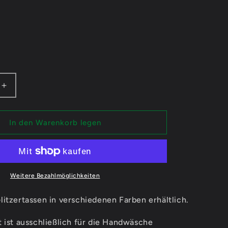
n
Erhöhe
die
Menge
für
In den Warenkorb legen
Alyna
Mental
Strip
Club
-
Weitere Bezahlmöglichkeiten
sen
Glitzertassen
itzertassen in verschiedenen Farben erhältlich.
 ist ausschließlich für die Handwäsche