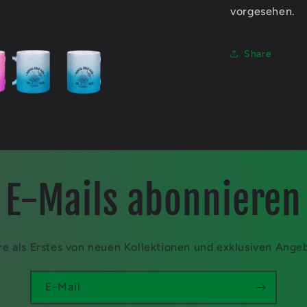
vorgesehen.
Share
E-Mails abonnieren
re als Erstes von neuen Kollektionen und exklusiven Ange
E-Mail