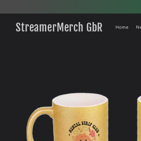
Direkt
zum
Inhalt
StreamerMerch GbR
Home
N
Zu
Produktinformationen
springen