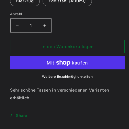
Bierkrug
Edelstahl (400ml)
Anzahl
Verringere
Erhöhe
die
die
Menge
Menge
für
für
In den Warenkorb legen
ArtemizPlayz
ArtemizPlayz
Love
Love
-
-
Tassen
Tassen
/
/
Weitere Bezahlmöglichkeiten
Magic
Magic
/
/
Sehr schöne Tassen in verschiedenen Varianten
XXL
XXL
erhältlich.
/
/
Bierkrüge
Bierkrüge
/
/
Share
Edelstahl
Edelstahl