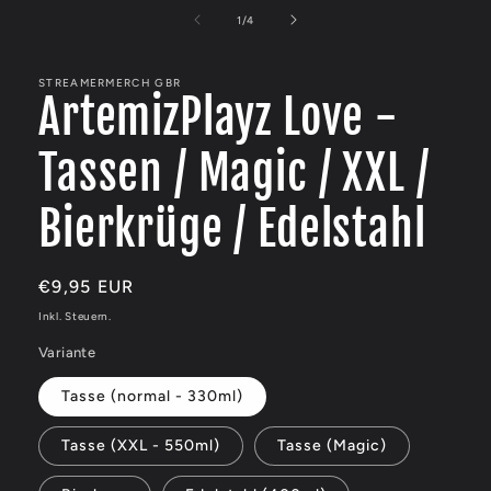
1
in
von
1
/
4
Modal
öffnen
STREAMERMERCH GBR
ArtemizPlayz Love -
Tassen / Magic / XXL /
Bierkrüge / Edelstahl
Normaler
€9,95 EUR
Preis
Inkl. Steuern.
Variante
Tasse (normal - 330ml)
Tasse (XXL - 550ml)
Tasse (Magic)