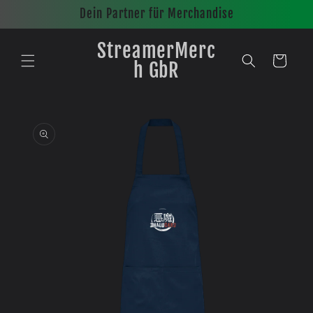
Direkt
Dein Partner für Merchandise
zum
Inhalt
StreamerMerc
Warenkorb
h GbR
oduktinformationen
ingen