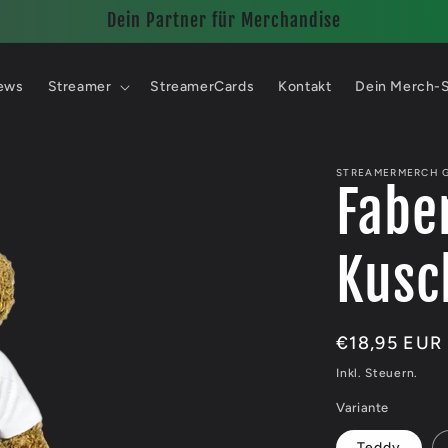
Dein Partner für Merchandise
ews
Streamer
StreamerCards
Kontakt
Dein Merch-
STREAMERMERCH 
Fabe
Kusc
Normaler
€18,95 EUR
Preis
Inkl. Steuern.
Variante
Teddy