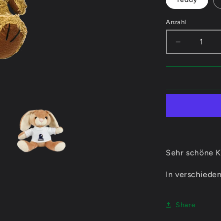
Anzahl
Verringere
die
Menge
für
Fabertx
Logo
-
Kuscheltie
Sehr schöne K
In verschieden
Share