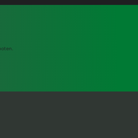
boten.