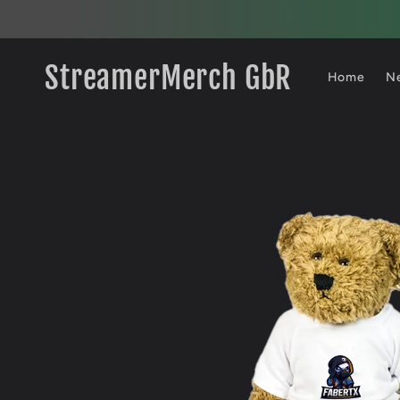
Direkt
zum
Inhalt
StreamerMerch GbR
Home
N
Zu
Produktinformationen
springen