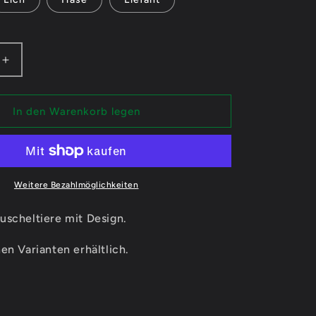
n
Erhöhe
die
Menge
für
In den Warenkorb legen
Fabertx
Logo
-
re
Kuscheltiere
Weitere Bezahlmöglichkeiten
uscheltiere mit Design.
en Varianten erhältlich.