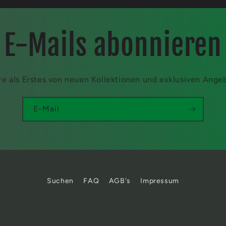
E-Mails abonnieren
re als Erstes von neuen Kollektionen und exklusiven Ange
E-Mail
Suchen
FAQ
AGB's
Impressum