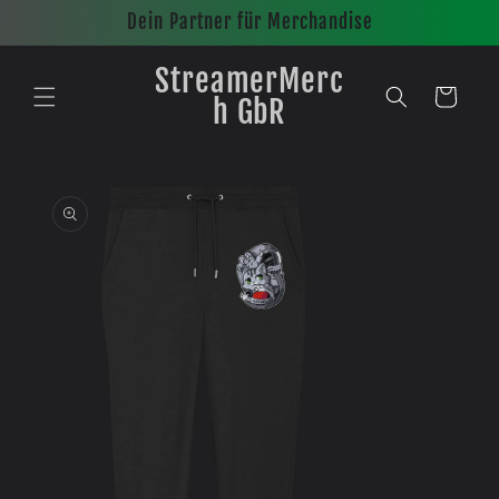
Direkt
Dein Partner für Merchandise
zum
Inhalt
StreamerMerc
Warenkorb
h GbR
oduktinformationen
ingen