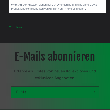
Share
E-Mails abonnieren
Erfahre als Erstes von neuen Kollektionen und
exklusiven Angeboten.
E-Mail