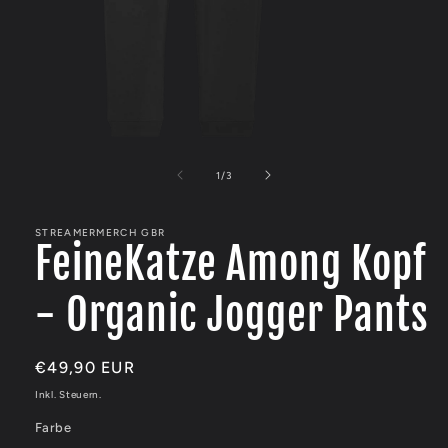
Medien
1
in
von
1
/
3
Modal
öffnen
STREAMERMERCH GBR
FeineKatze Among Kopf
- Organic Jogger Pants
Normaler
€49,90 EUR
Preis
Inkl. Steuern.
Farbe