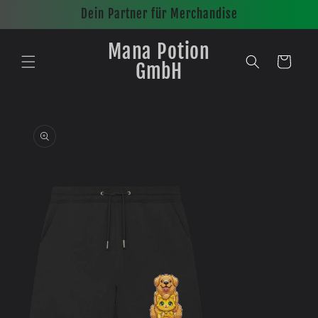
Direkt
Dein Partner für Merchandise
zum
Inhalt
Mana Potion
Warenkorb
GmbH
oduktinformationen
ingen