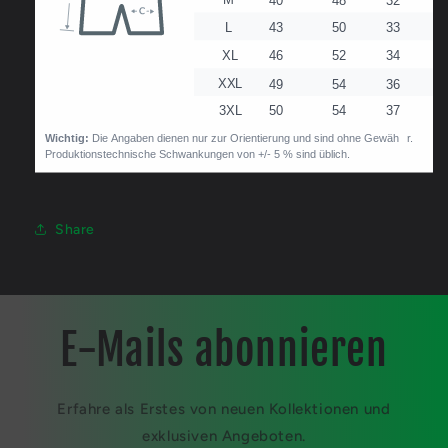
Share
E-Mails abonnieren
Erfahre als Erstes von neuen Kollektionen und
exklusiven Angeboten.