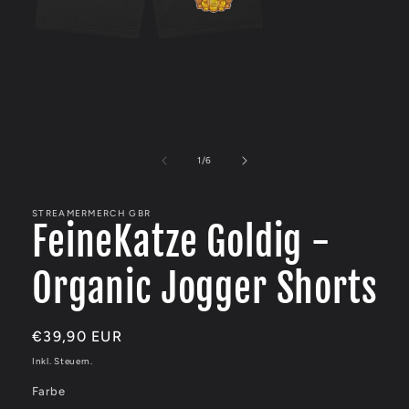
Medien
1
in
von
1
/
6
Modal
öffnen
STREAMERMERCH GBR
FeineKatze Goldig -
Organic Jogger Shorts
Normaler
€39,90 EUR
Preis
Inkl. Steuern.
Farbe