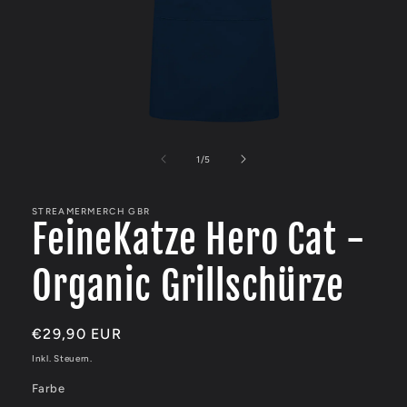
Medien
1
in
von
1
/
5
Modal
öffnen
STREAMERMERCH GBR
FeineKatze Hero Cat -
Organic Grillschürze
Normaler
€29,90 EUR
Preis
Inkl. Steuern.
Farbe