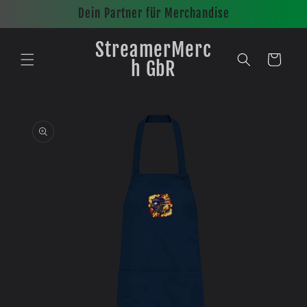
Direkt
Dein Partner für Merchandise
zum
Inhalt
StreamerMerc
Warenkorb
h GbR
oduktinformationen
ingen