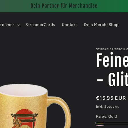
Dein Partner für Merchandise
treamer
StreamerCards
Kontakt
Dein Merch-Shop
STREAMERMERCH 
Fein
- Gli
Normaler
€15,95 EUR
Preis
Inkl. Steuern.
Farbe:
Gold
Gold