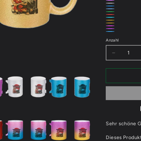
Rosa
Violett
Silber
Türkis
Hellblau
Grün
Rot
Türkis/Pink
Gold/Violett
Gold/Silber
Violett/Silber
Violett/Pink
Türkis/Silber
Anzahl
Verringere
die
Menge
für
FeineKatz
Legendary
-
Glitzertas
Sehr schöne Gl
Dieses Produkt