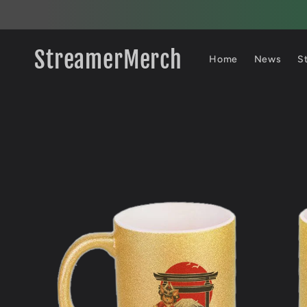
Direkt
zum
Inhalt
StreamerMerch
Home
News
S
Zu
Produktinformationen
springen