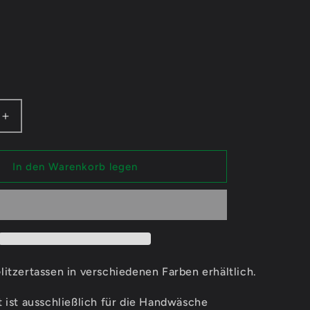
n
Erhöhe
die
Menge
für
In den Warenkorb legen
e
FeineKatze
Legendary
-
sen
Glitzertassen
itzertassen in verschiedenen Farben erhältlich.
 ist ausschließlich für die Handwäsche