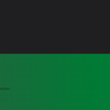
boten.