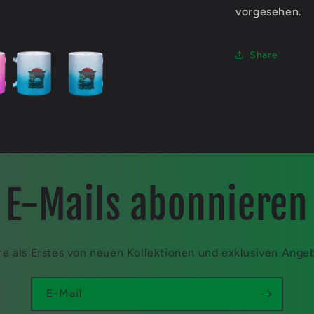
vorgesehen.
Share
E-Mails abonnieren
re als Erstes von neuen Kollektionen und exklusiven Ange
E-Mail