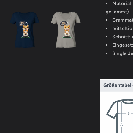
Neck
Material
Shirt
gekämmt)
Grammat
mittelti
Schnitt:
Eingeset
Single J