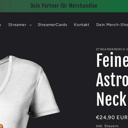
Dein Partner für Merchandise
s
Streamer
StreamerCards
Kontakt
Dein Merch-Sh
STREAMERMERCH 
Fein
Astr
Neck
Normaler
€24,90 EUR
Preis
Inkl. Steuern.