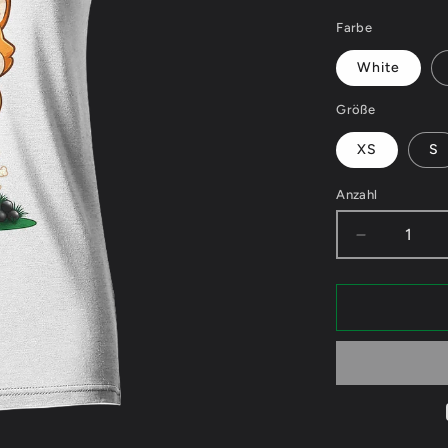
Farbe
White
Größe
XS
S
Anzahl
Verringere
die
Menge
für
FeineKatz
Shiba
Astronaut
-
Ladies
V-