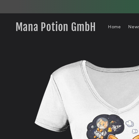
Direkt
zum
Inhalt
Mana Potion GmbH
Home
New
Zu
Produktinformationen
springen