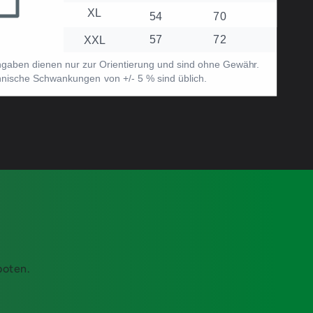
boten.