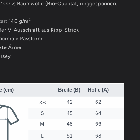
Neck
: 100 % Baumwolle (Bio-Qualität, ringgesponnen,
Shirt
ur: 140 g/m²
efer V-Ausschnitt aus Ripp-Strick
 normale Passform
zte Ärmel
ersey