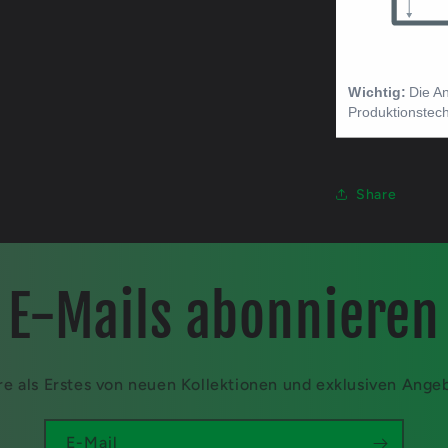
Share
E-Mails abonnieren
re als Erstes von neuen Kollektionen und exklusiven Ange
E-Mail