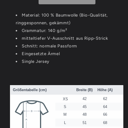
V-
V-
Neck
Neck
Shirt
Shirt
Material: 100 % Baumwolle (Bio-Qualität,
ringgesponnen, gekämmt)
Grammatur: 140 g/m²
mitteltiefer V-Ausschnitt aus Ripp-Strick
Schnitt: normale Passform
Eingesetzte Ärmel
Single Jersey