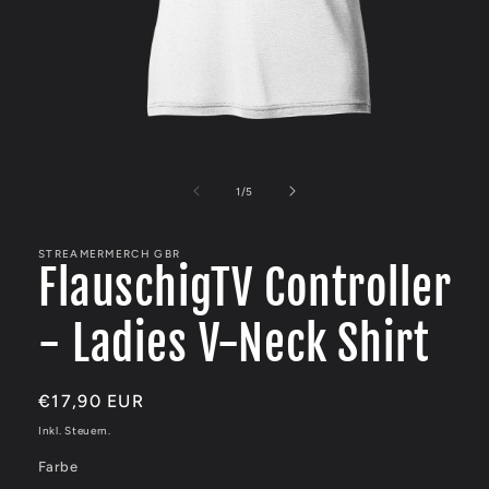
Medien
1
in
von
1
/
5
Modal
öffnen
STREAMERMERCH GBR
FlauschigTV Controller
- Ladies V-Neck Shirt
Normaler
€17,90 EUR
Preis
Inkl. Steuern.
Farbe