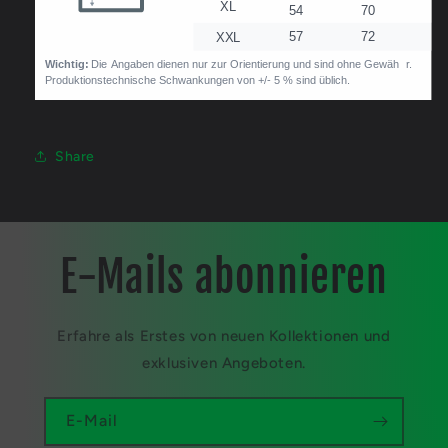
Share
E-Mails abonnieren
Erfahre als Erstes von neuen Kollektionen und
exklusiven Angeboten.
E-Mail