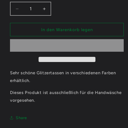
Verringere
Erhöhe
die
die
Menge
Menge
für
für
In den Warenkorb legen
Glupshi
Glupshi
Cute
Cute
-
-
Glitzertassen
Glitzertassen
Sehr schöne Glitzertassen in verschiedenen Farben
erhältlich.
Dieses Produkt ist ausschließlich für die Handwäsche
vorgesehen.
Share