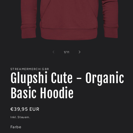
Medien
1
in
von
1
/
11
Modal
öffnen
STREAMERMERCH GBR
Glupshi Cute - Organic
Basic Hoodie
Normaler
€39,95 EUR
Preis
Inkl. Steuern.
Farbe