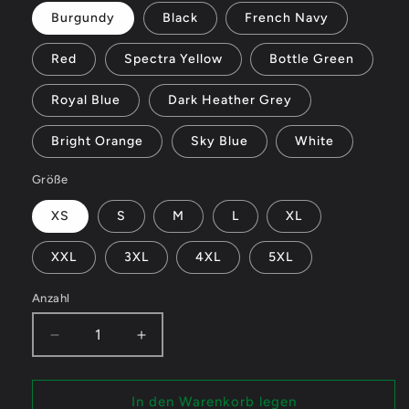
Burgundy
Black
French Navy
Red
Spectra Yellow
Bottle Green
Royal Blue
Dark Heather Grey
Bright Orange
Sky Blue
White
Größe
XS
S
M
L
XL
XXL
3XL
4XL
5XL
Anzahl
Verringere
Erhöhe
die
die
Menge
Menge
für
für
In den Warenkorb legen