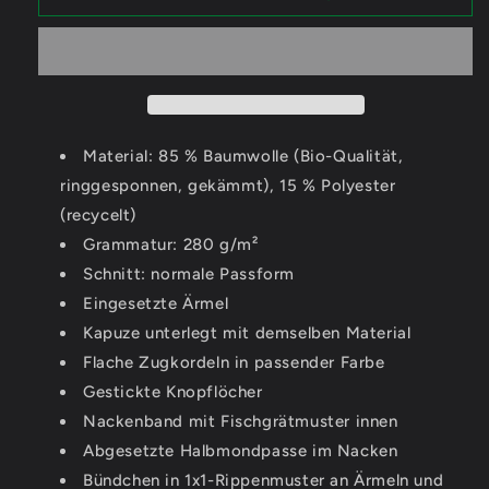
Glupshi
Glupshi
Cute
Cute
-
-
Organic
Organic
Basic
Basic
Hoodie
Hoodie
Material: 85 % Baumwolle (Bio-Qualität,
ringgesponnen, gekämmt), 15 % Polyester
(recycelt)
Grammatur: 280 g/m²
Schnitt: normale Passform
Eingesetzte Ärmel
Kapuze unterlegt mit demselben Material
Flache Zugkordeln in passender Farbe
Gestickte Knopflöcher
Nackenband mit Fischgrätmuster innen
Abgesetzte Halbmondpasse im Nacken
Bündchen in 1x1-Rippenmuster an Ärmeln und