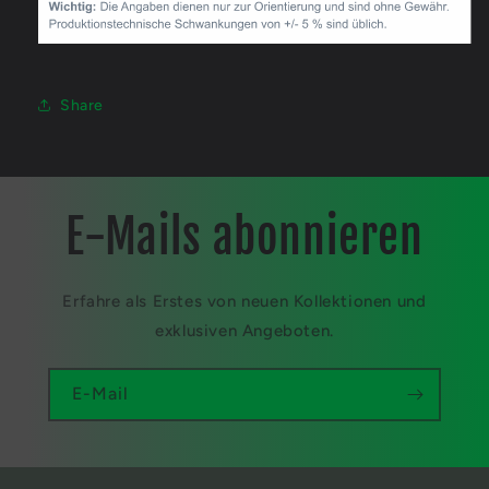
Share
E-Mails abonnieren
Erfahre als Erstes von neuen Kollektionen und
exklusiven Angeboten.
E-Mail