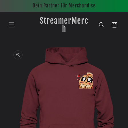
Direkt
Dein Partner für Merchandise
zum
Inhalt
StreamerMerc
Warenkorb
h
oduktinformationen
ingen