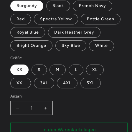
Burgundy
Black
French Navy
Red
Spectra Yellow
Bottle Green
Royal Blue
Dark Heather Grey
Bright Orange
Sky Blue
White
Größe
XS
S
M
L
XL
XXL
3XL
4XL
5XL
Anzahl
Verringere
Erhöhe
die
die
Menge
Menge
für
für
In den Warenkorb legen