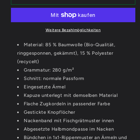
Hahnkaffee
Hahnkaffee
-
-
Organic
Organic
Basic
Basic
Hoodie
Hoodie
Weitere Bezahlmöglichkeiten
Material: 85 % Baumwolle (Bio-Qualität,
ringgesponnen, gekämmt), 15 % Polyester
(recycelt)
Grammatur: 280 g/m²
Schnitt: normale Passform
Eingesetzte Ärmel
Kapuze unterlegt mit demselben Material
Flache Zugkordeln in passender Farbe
Gestickte Knopflöcher
Nackenband mit Fischgrätmuster innen
Abgesetzte Halbmondpasse im Nacken
Bündchen in 1x1-Rippenmuster an Ärmeln und