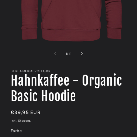
Medien
1
in
von
1
/
11
Modal
öffnen
STREAMERMERCH GBR
Hahnkaffee - Organic
Basic Hoodie
Normaler
€39,95 EUR
Preis
Inkl. Steuern.
Farbe