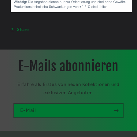
Share
E-Mails abonnieren
Erfahre als Erstes von neuen Kollektionen und
exklusiven Angeboten.
E-Mail