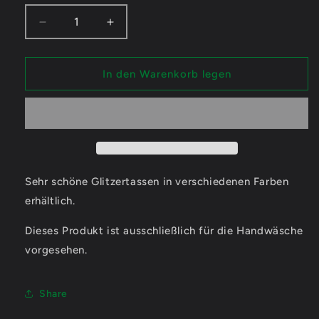
Verringere
Erhöhe
die
die
Menge
Menge
für
für
In den Warenkorb legen
ifyouseekalex
ifyouseekalex
Logo
Logo
-
-
Glitzertassen
Glitzertassen
Sehr schöne Glitzertassen in verschiedenen Farben
erhältlich.
Dieses Produkt ist ausschließlich für die Handwäsche
vorgesehen.
Share