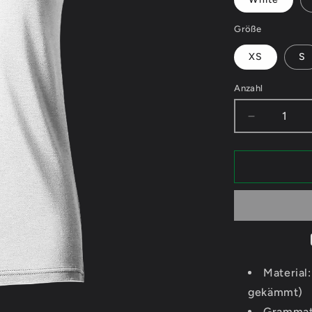
Größe
XS
S
Anzahl
Verringere
die
Menge
für
iLinni
Schriftzug
-
Ladies
V-
Neck
Shirt
Material
gekämmt)
Grammat