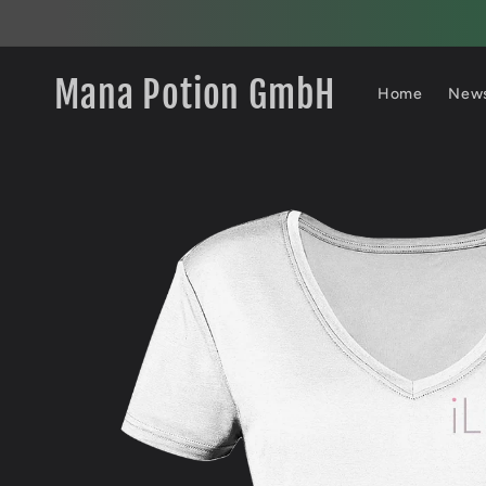
Direkt
zum
Inhalt
Mana Potion GmbH
Home
New
Zu
Produktinformationen
springen