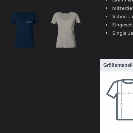
mittelti
Schnitt:
Eingeset
Single J