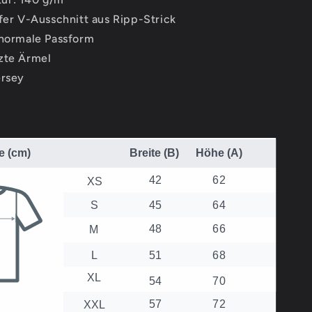
efer V-Ausschnitt aus Ripp-Strick
 normale Passform
zte Ärmel
ersey