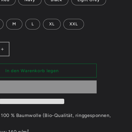
n
M
L
XL
XXL
Erhöhe
die
Menge
für
In den Warenkorb legen
iLinni
Schriftzug
-
Ladies
V-
Neck
Shirt
: 100 % Baumwolle (Bio-Qualität, ringgesponnen,
ur: 140 g/m²