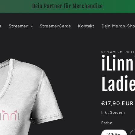
Dein Partner für Merchandise
s
Streamer
StreamerCards
Kontakt
Dein Merch-Sh
STREAMERMERCH 
iLinn
Ladi
Normaler
€17,90 EUR
Preis
Inkl. Steuern.
Farbe
White