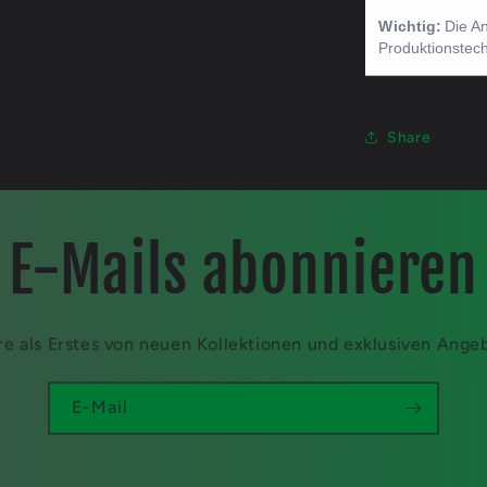
Share
E-Mails abonnieren
re als Erstes von neuen Kollektionen und exklusiven Ange
E-Mail