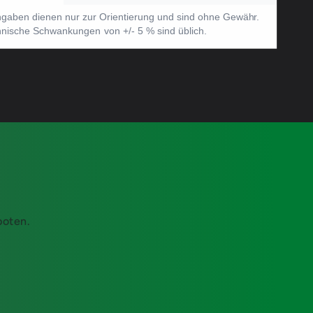
boten.