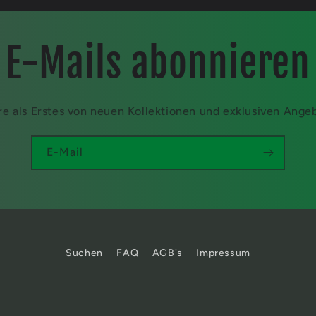
E-Mails abonnieren
re als Erstes von neuen Kollektionen und exklusiven Ange
E-Mail
Suchen
FAQ
AGB's
Impressum