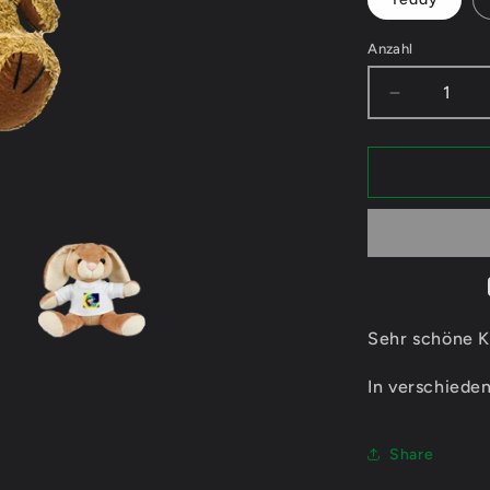
Anzahl
Verringere
die
Menge
für
x_Kookie_
Sleep
-
Kuscheltie
Sehr schöne K
In verschieden
Share