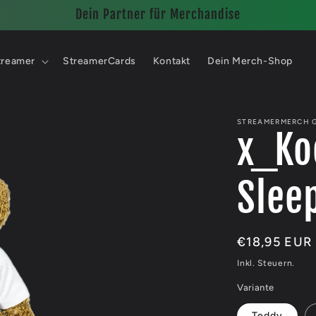
Dein Partner für Merchandise
treamer
StreamerCards
Kontakt
Dein Merch-Shop
STREAMERMERCH 
x_Ko
Slee
Normaler
€18,95 EUR
Preis
Inkl. Steuern.
Variante
Teddy