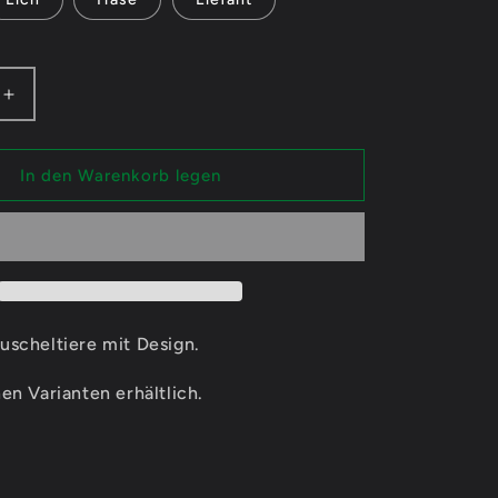
n
Erhöhe
die
Menge
für
In den Warenkorb legen
Moon_x
x_Kookie_Moon_x
Sleep
-
re
Kuscheltiere
uscheltiere mit Design.
en Varianten erhältlich.