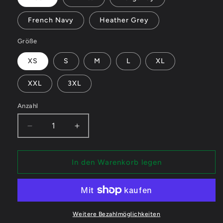
French Navy
Heather Grey
Größe
XS
S
M
L
XL
XXL
3XL
Anzahl
Verringere
Erhöhe
die
die
Menge
Menge
für
für
In den Warenkorb legen
LillyTheChilly
LillyTheChilly
Boop
Boop
-
-
Organic
Organic
Zipper
Zipper
Weitere Bezahlmöglichkeiten