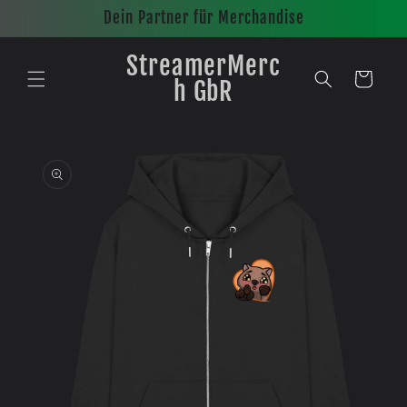
Direkt
Dein Partner für Merchandise
zum
Inhalt
StreamerMerc
Warenkorb
h GbR
oduktinformationen
ingen