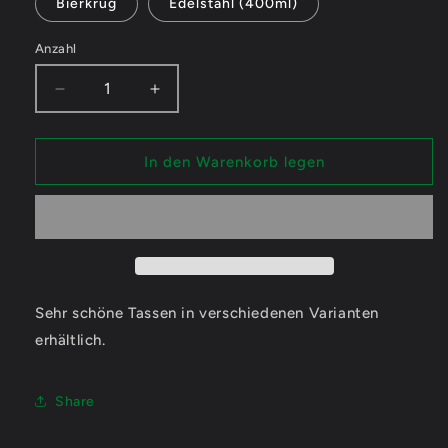
Bierkrug
Edelstahl (400ml)
Anzahl
Verringere
Erhöhe
die
die
Menge
Menge
für
für
In den Warenkorb legen
LillyTheChilly
LillyTheChilly
Sip
Sip
-
-
Tassen
Tassen
/
/
Magic
Magic
/
/
Sehr schöne Tassen in verschiedenen Varianten
XXL
XXL
erhältlich.
/
/
Bierkrüge
Bierkrüge
/
/
Share
Edelstahl
Edelstahl