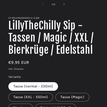
1
in
von
1
/
4
Modal
öffnen
STREAMERMERCH GBR
LillyTheChilly Sip -
Tassen / Magic / XXL /
Bierkrüge / Edelstahl
Normaler
€9,95 EUR
Preis
Inkl. Steuern.
Variante
Tasse (normal - 330ml)
Tasse (XXL - 550ml)
Tasse (Magic)