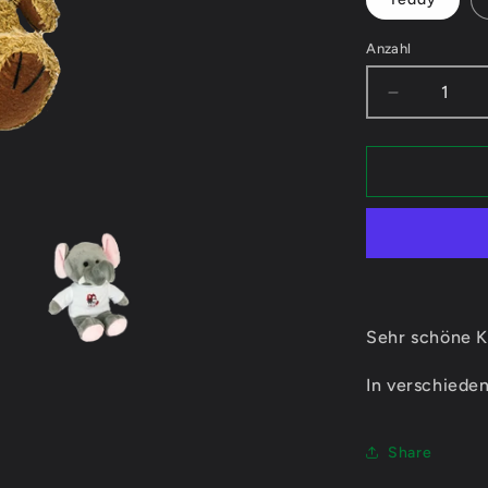
Anzahl
Verringere
die
Menge
für
LottiLost99
D1
-
Kuscheltie
Sehr schöne K
In verschieden
Share