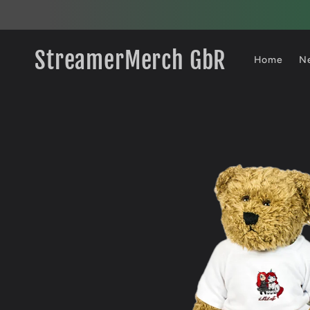
Direkt
zum
Inhalt
StreamerMerch GbR
Home
N
Zu
Produktinformationen
springen