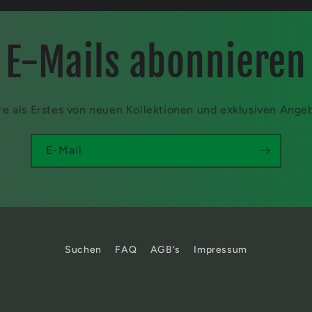
E-Mails abonnieren
re als Erstes von neuen Kollektionen und exklusiven Ange
E-Mail
Suchen
FAQ
AGB's
Impressum