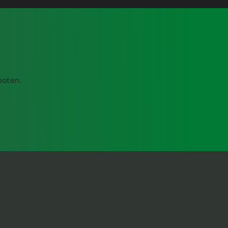
boten.