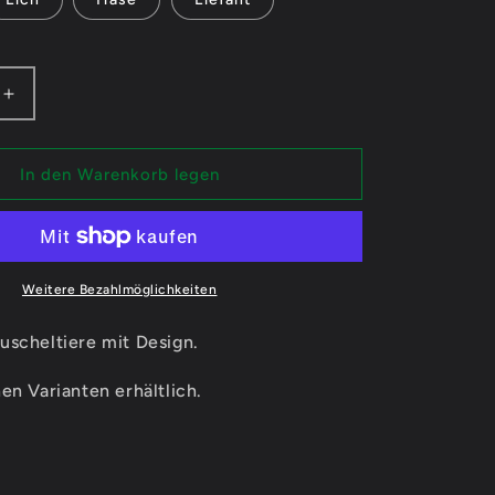
n
Erhöhe
die
Menge
für
In den Warenkorb legen
LottiLost99
D1
-
re
Kuscheltiere
Weitere Bezahlmöglichkeiten
uscheltiere mit Design.
en Varianten erhältlich.