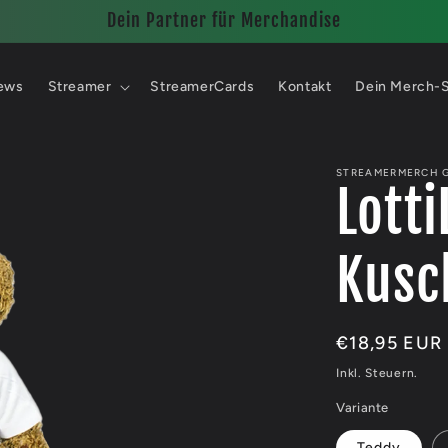
Dein Partner für Merchandise
ews
Streamer
StreamerCards
Kontakt
Dein Merch-
STREAMERMERCH 
Lotti
Kusc
Normaler
€18,95 EUR
Preis
Inkl. Steuern.
Variante
Teddy