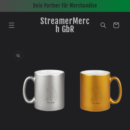
Direkt
Dein Partner für Merchandise
zum
Inhalt
StreamerMerc
Warenkorb
h GbR
oduktinformationen
ingen