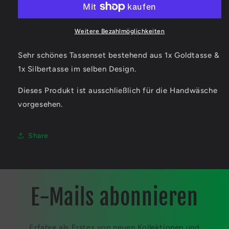
Sign
Sign
-
-
Silber-
Silber-
Weitere Bezahlmöglichkeiten
und
und
Goldtassen
Goldtassen
Sehr schönes Tassenset bestehend aus 1x Goldtasse &
Bundle
Bundle
1x Silbertasse im selben Design.
Dieses Produkt ist ausschließlich für die Handwäsche
vorgesehen.
Share
E-Mails abonnieren
Erfahre als Erstes von neuen Kollektionen und