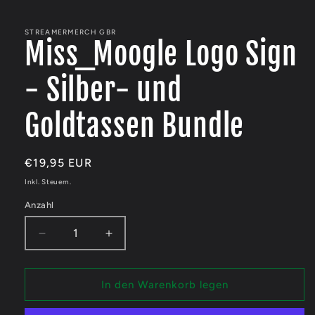
Medien
1
in
Modal
STREAMERMERCH GBR
Miss_Moogle Logo Sign
öffnen
- Silber- und
Goldtassen Bundle
Normaler
€19,95 EUR
Preis
Inkl. Steuern.
Anzahl
Verringere
Erhöhe
die
die
Menge
Menge
für
für
In den Warenkorb legen
Miss_Moogle
Miss_Moogle
Logo
Logo