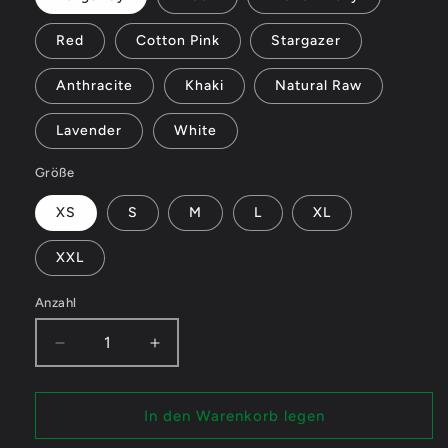
Red
Cotton Pink
Stargazer
Anthracite
Khaki
Natural Raw
Lavender
White
Größe
XS
S
M
L
XL
XXL
Anzahl
Verringere
Erhöhe
die
die
Menge
Menge
für
für
In den Warenkorb legen
SurvivalMango
SurvivalMango