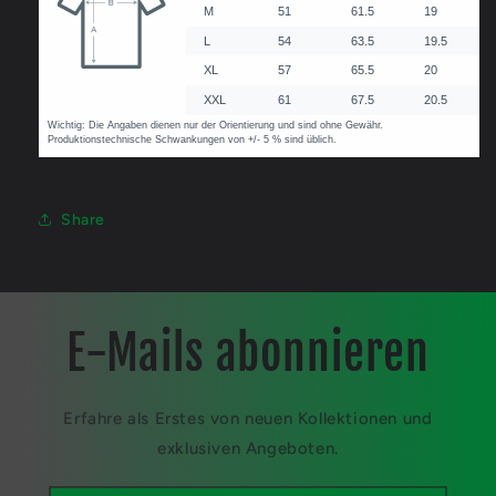
Share
E-Mails abonnieren
Erfahre als Erstes von neuen Kollektionen und
exklusiven Angeboten.