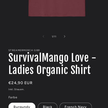
Medien
1
in
von
1
/
11
Modal
öffnen
STREAMERMERCH GBR
SurvivalMango Love -
Ladies Organic Shirt
Normaler
€24,90 EUR
Preis
Inkl. Steuern.
Farbe
Burgundy
Black
French Navy