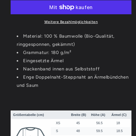
Love
Love
-
-
Ladies
Ladies
Organic
Organic
Weitere Bezahlmöglichkeiten
Shirt
Shirt
Material: 100 % Baumwolle (Bio-Qualität,
ringgesponnen, gekämmt)
Grammatur: 180 g/m²
Eingesetzte Ärmel
Nackenband innen aus Selbststoff
Enge Doppelnaht-Steppnaht an Ärmelbündchen
und Saum