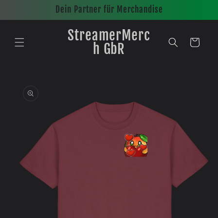
Direkt
Dein Partner für Merchandise
zum
Inhalt
StreamerMerc
Warenkorb
h GbR
oduktinformationen
ingen