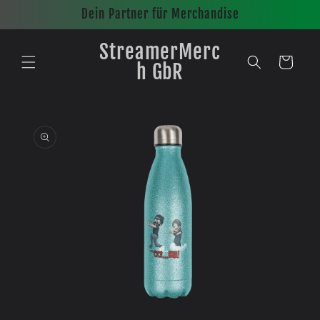
Direkt
Dein Partner für Merchandise
zum
Inhalt
StreamerMerc
Warenkorb
h GbR
oduktinformationen
ingen
Medien