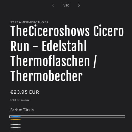
1
in
von
1
/
10
Modal
öffnen
STREAMERMERCH GBR
TheCiceroshows Cicero
Run - Edelstahl
Thermoflaschen /
Thermobecher
Normaler
€23,95 EUR
Preis
Inkl. Steuern.
Farbe:
Türkis
Türkis
Gold
Rosa
Silber
Weiß