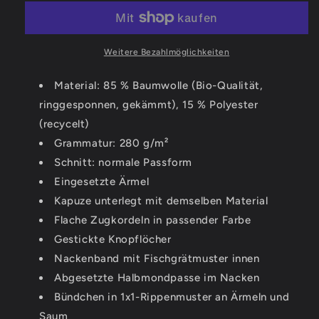
Run
Run
-
-
Organic
Organic
Basic
Basic
Weitere Bezahlmöglichkeiten
Hoodie
Hoodie
Material: 85 % Baumwolle (Bio-Qualität,
ringgesponnen, gekämmt), 15 % Polyester
(recycelt)
Grammatur: 280 g/m²
Schnitt: normale Passform
Eingesetzte Ärmel
Kapuze unterlegt mit demselben Material
Flache Zugkordeln in passender Farbe
Gestickte Knopflöcher
Nackenband mit Fischgrätmuster innen
Abgesetzte Halbmondpasse im Nacken
Bündchen in 1x1-Rippenmuster an Ärmeln und
Saum