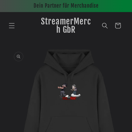
Direkt
Dein Partner für Merchandise
zum
Inhalt
StreamerMerc
Warenkorb
h GbR
oduktinformationen
ingen