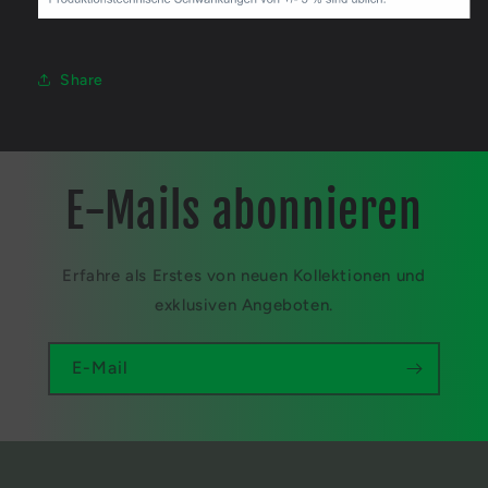
Share
E-Mails abonnieren
Erfahre als Erstes von neuen Kollektionen und
exklusiven Angeboten.
E-Mail