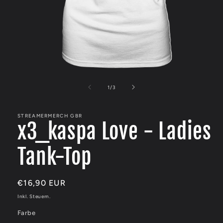
Medien
1
in
von
1
/
3
Modal
öffnen
STREAMERMERCH GBR
x3_kaspa Love - Ladies
Tank-Top
Normaler
€16,90 EUR
Preis
Inkl. Steuern.
Farbe